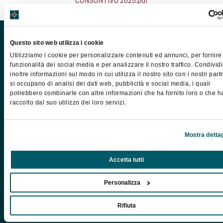
CONSUNTIVO 2025.pdf
Questo sito web utilizza i cookie
Utilizziamo i cookie per personalizzare contenuti ed annunci, per fornire
funzionalità dei social media e per analizzare il nostro traffico. Condivi
inoltre informazioni sul modo in cui utilizza il nostro sito con i nostri par
si occupano di analisi dei dati web, pubblicità e social media, i quali
Associazione Nazionale della Meeting Industry italiana
potrebbero combinarle con altre informazioni che ha fornito loro o che 
raccolto dal suo utilizzo dei loro servizi.
Mostra dettag
Contatti
Via dei Cestari 34 - 00186 Roma
Accetta tutti
federcongressi@federcongressi.it
federcongressi@pec.it
Personalizza
388 7270838
Rifiuta
Newsletter