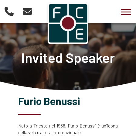
Togg
Invited Speaker
Furio Benussi
Nato a Trieste nel 1968, Furio Benussi è un’icona
della vela d'altura internazionale.