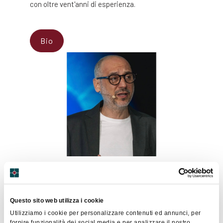
con oltre vent'anni di esperienza.
Bio
Chiara Montanari
Questo sito web utilizza i cookie
Utilizziamo i cookie per personalizzare contenuti ed annunci, per
Chiara Montanari è un ingegnere, esploratrice,
fornire funzionalità dei social media e per analizzare il nostro