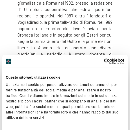
giornalistica a Roma nel 1982, presso la redazione
di Olimpico, cooperativa che edita quotidiani
regionali e sportivi. Nel 1987 è tra i fondatori di
Vogliadiradio, la prima talk-radio di Roma. Nel 1989
approda a Telemontecarlo, dove è inviato per la
Cronaca italiana e in seguito per gli Esteri per cui
segue la prima Guerra del Golfo e le prime elezioni
libere in Albania. Ha collaborato con diversi
quotidiani e periodici; è stato docente di
giornalismo alla Facoltà di Scienze della
Comunicazione dell’Università “La Sapienza” di
Roma; ha ricoperto il ruolo di responsabile della
Questo sito web utilizza i cookie
Comunicazione di Cotec, Fondazione per
Utilizziamo i cookie per personalizzare contenuti ed annunci, per
l’innovazione tecnologica; è stato Consigliere per i
fornire funzionalità dei social media e per analizzare il nostro
rapporti con la Stampa Estera presso la
traffico. Condividiamo inoltre informazioni sul modo in cui utilizza il
Presidenza del Consiglio dei Ministri.
nostro sito con i nostri partner che si occupano di analisi dei dati
web, pubblicità e social media, i quali potrebbero combinarle con
altre informazioni che ha fornito loro o che hanno raccolto dal suo
utilizzo dei loro servizi.