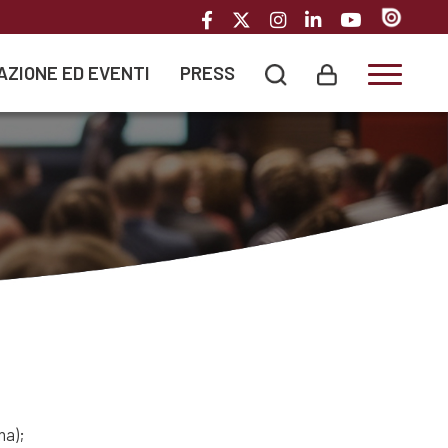
AZIONE ED EVENTI
PRESS
Toggle
na);