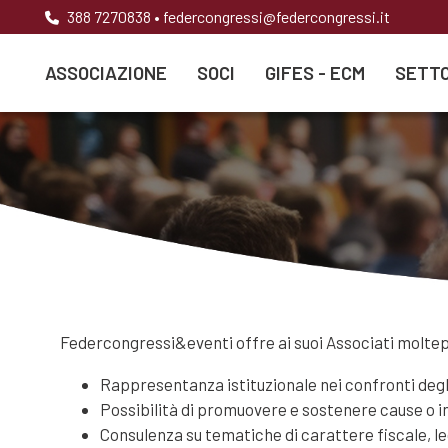
388 7270838
•
federcongressi@federcongressi.it
ASSOCIAZIONE
SOCI
GIFES - ECM
SETTO
Federcongressi&eventi offre ai suoi Associati moltepl
Rappresentanza istituzionale nei confronti degli 
Possibilità di promuovere e sostenere cause o i
Consulenza su tematiche di carattere fiscale, l