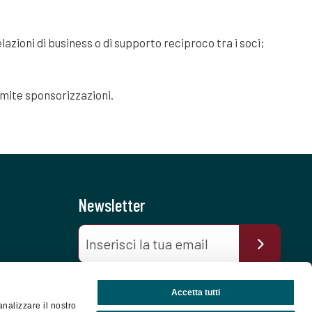
lazioni di business o di supporto reciproco tra i soci;
amite sponsorizzazioni.
Newsletter
Autorizzo il trattamento dei dati personali
Accetta tutti
ai sensi del Regolamento Ue 2016/679. Dichiaro
analizzare il nostro
di aver letto l'
Informativa sulla Privacy
.