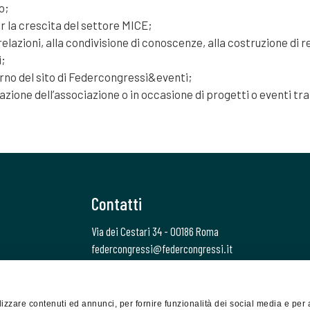
o;
per la crescita del settore MICE;
elazioni, alla condivisione di conoscenze, alla costruzione di re
i;
terno del sito di Federcongressi&eventi;
zione dell’associazione o in occasione di progetti o eventi tr
Contatti
Via dei Cestari 34 - 00186 Roma
federcongressi@federcongressi.it
federcongressi@pec.it
388 7270838
izzare contenuti ed annunci, per fornire funzionalità dei social media e per 