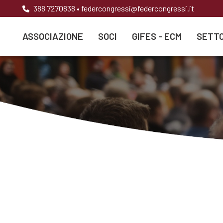
388 7270838
•
federcongressi@federcongressi.it
ASSOCIAZIONE
SOCI
GIFES - ECM
SETTO