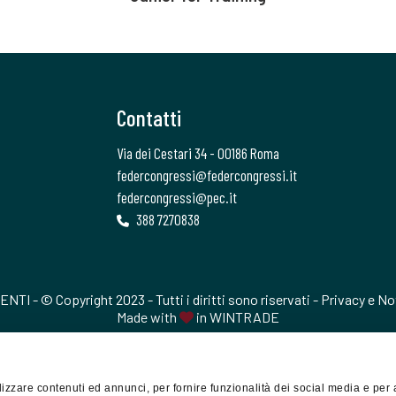
Contatti
Via dei Cestari 34 - 00186 Roma
federcongressi@federcongressi.it
federcongressi@pec.it
388 7270838
- © Copyright 2023 - Tutti i diritti sono riservati -
Privacy e No
Made with
in
WINTRADE
izzare contenuti ed annunci, per fornire funzionalità dei social media e per 