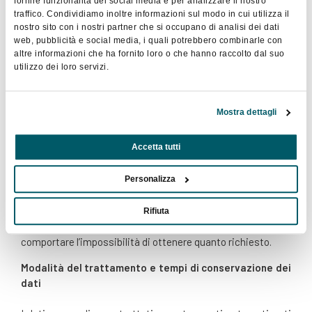
c.d. cookies persistenti di alcun tipo, ovvero sistemi per il
fornire funzionalità dei social media e per analizzare il nostro
traffico. Condividiamo inoltre informazioni sul modo in cui utilizza il
tracciamento degli utenti. L’uso di c.d. cookies di sessione
nostro sito con i nostri partner che si occupano di analisi dei dati
è strettamente limitato alla trasmissione di identificativi
web, pubblicità e social media, i quali potrebbero combinarle con
di sessione (costituiti da numeri casuali generati dal
altre informazioni che ha fornito loro o che hanno raccolto dal suo
server) necessari per consentire l’esplorazione sicura ed
utilizzo dei loro servizi.
efficiente del sito. I c.d. cookies di sessione utilizzati nel
sito evitano il ricorso ad altre tecniche informatiche
potenzialmente pregiudizievoli per la riservatezza della
Mostra dettagli
navigazione degli utenti e non consentono l’acquisizione di
dati personali identificativi dell’utente.
Accetta tutti
Facoltatività del conferimento dei dati
Personalizza
A parte quanto specificato per i dati di navigazione, l’utente
è libero di fornire i dati personali per richiedere i servizi
Rifiuta
offerti dal Titolare. Il loro mancato conferimento può
comportare l’impossibilità di ottenere quanto richiesto.
Modalità del trattamento e tempi di conservazione dei
dati