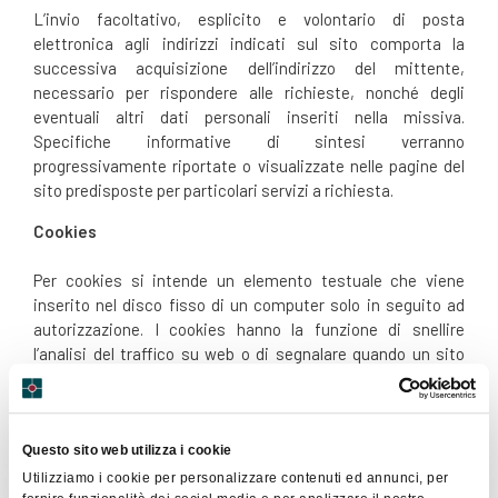
L’invio facoltativo, esplicito e volontario di posta
elettronica agli indirizzi indicati sul sito comporta la
successiva acquisizione dell’indirizzo del mittente,
necessario per rispondere alle richieste, nonché degli
eventuali altri dati personali inseriti nella missiva.
Specifiche informative di sintesi verranno
progressivamente riportate o visualizzate nelle pagine del
sito predisposte per particolari servizi a richiesta.
Cookies
Per cookies si intende un elemento testuale che viene
inserito nel disco fisso di un computer solo in seguito ad
autorizzazione. I cookies hanno la funzione di snellire
l’analisi del traffico su web o di segnalare quando un sito
specifico viene visitato e consentono alle applicazioni web
di inviare informazioni a singoli utenti. Nessun dato
personale degli utenti viene in proposito acquisito dal sito.
Non viene fatto uso di cookies per la trasmissione di
Questo sito web utilizza i cookie
informazioni di carattere personale, né vengono utilizzati
Utilizziamo i cookie per personalizzare contenuti ed annunci, per