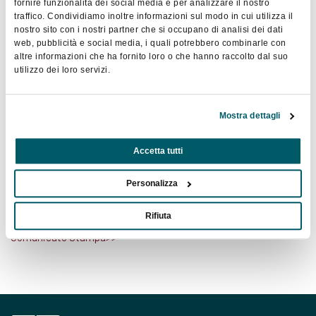
fornire funzionalità dei social media e per analizzare il nostro
367.981
con un
aumento
del +8,2% rispetto al 2023
. In
traffico. Condividiamo inoltre informazioni sul modo in cui utilizza il
crescita anche le due voci più significative per definire il valore
nostro sito con i nostri partner che si occupano di analisi dei dati
web, pubblicità e social media, i quali potrebbero combinarle con
di eventi e congressi: i
partecipanti
sono stati 29.264.953
altre informazioni che ha fornito loro o che hanno raccolto dal suo
(+7,8% rispetto al 2023
) e le
presenze
47.213.261
(+12,9%
utilizzo dei loro servizi.
rispetto al 2023
).
La crescita del settore impatta positivamente non solo sulle
Mostra dettagli
imprese direttamente e indirettamente coinvolte
nell’organizzazione di eventi e congressi ma sull’intera economia
del sistema Paese. Infatti secondo una recente ricerca
Accetta tutti
promossa da ENIT in collaborazione con Federcongressi&eventi
e realizzata da ASERI il
complessivo del contributo
Personalizza
economico diretto del comparto è di 11 miliardi 746 milioni di
euro.
Rifiuta
Comunicato Stampa>>