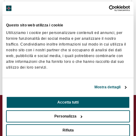
Cp Centro Pilota: Stagista
Questo sito web utilizza i cookie
nell’ambito del marketing digitale
Utilizziamo i cookie per personalizzare contenuti ed annunci, per
fornire funzionalità dei social media e per analizzare il nostro
traffico. Condividiamo inoltre informazioni sul modo in cui utilizza il
nostro sito con i nostri partner che si occupano di analisi dei dati
web, pubblicità e social media, i quali potrebbero combinarle con
PRISMA EVENTI SRL: un/una Event
altre informazioni che ha fornito loro o che hanno raccolto dal suo
Manager
utilizzo dei loro servizi.
Mostra dettagli
Accetta tutti
Candidati ora
Personalizza
Rifiuta
Seleziona Offerta Lavoro