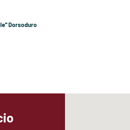
ole" Dorsoduro
cio