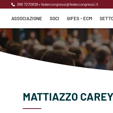
388 7270838
•
federcongressi@federcongressi.it
ASSOCIAZIONE
SOCI
GIFES - ECM
SETTO
MATTIAZZO CAREY 