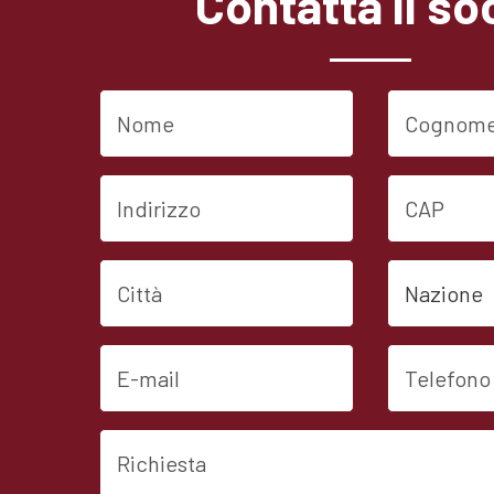
Contatta il so
Nome
Cognome
Indirizzo
CAP
Città
Nazione
E-mail
Telefono
Richiesta