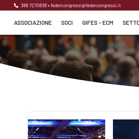
388 7270838
•
federcongressi@federcongressi.it
ASSOCIAZIONE
SOCI
GIFES - ECM
SETTO