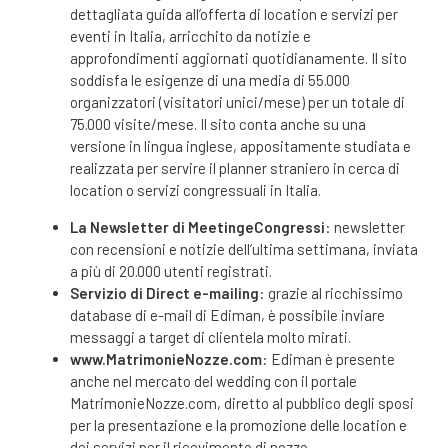
dettagliata guida all’offerta di location e servizi per
eventi in Italia, arricchito da notizie e
approfondimenti aggiornati quotidianamente. Il sito
soddisfa le esigenze di una media di 55.000
organizzatori (visitatori unici/mese) per un totale di
75.000 visite/mese. Il sito conta anche su una
versione in lingua inglese, appositamente studiata e
realizzata per servire il planner straniero in cerca di
location o servizi congressuali in Italia.
La Newsletter di MeetingeCongressi
: newsletter
con recensioni e notizie dell’ultima settimana, inviata
a più di 20.000 utenti registrati.
Servizio di Direct e-mailing
: grazie al ricchissimo
database di e-mail di Ediman, è possibile inviare
messaggi a target di clientela molto mirati.
www.MatrimonieNozze.com
: Ediman è presente
anche nel mercato del wedding con il portale
MatrimonieNozze.com, diretto al pubblico degli sposi
per la presentazione e la promozione delle location e
dei servizi per il ricevimento di nozze.