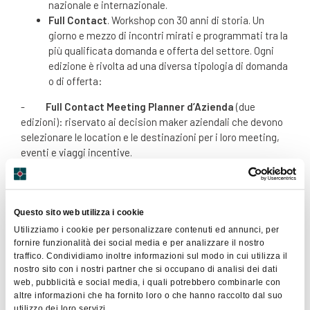
nazionale e internazionale.
Full Contact
. Workshop con 30 anni di storia. Un
giorno e mezzo di incontri mirati e programmati tra la
più qualificata domanda e offerta del settore. Ogni
edizione è rivolta ad una diversa tipologia di domanda
o di offerta:
-
Full Contact Meeting Planner d’Azienda
(due
edizioni): riservato ai decision maker aziendali che devono
selezionare le location e le destinazioni per i loro meeting,
eventi e viaggi incentive.
-
Full Contact Pco
: dove le più importanti agenzie di
organizzazione congressuale incontrano le più qualificate
strutture e destinazioni per congressi.
Questo sito web utilizza i cookie
Utilizziamo i cookie per personalizzare contenuti ed annunci, per
-
Full Contact Incentive & Motivation
: rivolto alle
fornire funzionalità dei social media e per analizzare il nostro
agenzie di incentive e agli incentive manager delle aziende
traffico. Condividiamo inoltre informazioni sul modo in cui utilizza il
e alle più prestigiose destinazioni e strutture per incentive.
nostro sito con i nostri partner che si occupano di analisi dei dati
web, pubblicità e social media, i quali potrebbero combinarle con
altre informazioni che ha fornito loro o che hanno raccolto dal suo
utilizzo dei loro servizi.