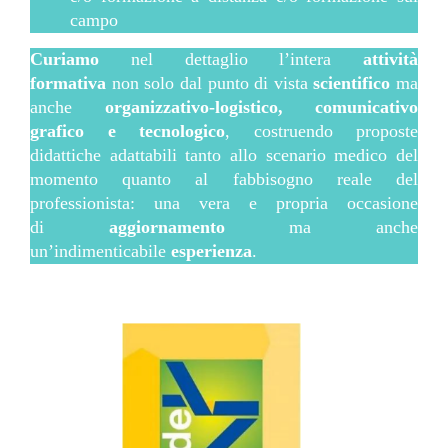
campo
Curiamo
nel dettaglio l’intera
attività
formativa
non solo dal punto di vista
scientifico
ma
anche
organizzativo-logistico, comunicativo
grafico e tecnologico
, costruendo proposte
didattiche adattabili tanto allo scenario medico del
momento quanto al fabbisogno reale del
professionista: una vera e propria occasione
di
aggiornamento
ma anche
un’indimenticabile
esperienza
.