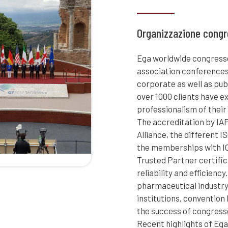
Organizzazione congr
Ega worldwide congresses
association conferences
corporate as well as pub
over 1000 clients have e
professionalism of thei
The accreditation by IA
Alliance, the different IS
the memberships with I
Trusted Partner certific
reliability and efficienc
pharmaceutical industry
institutions, conventio
the success of congress
Recent highlights of Ega