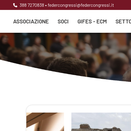
388 7270838
•
federcongressi@federcongressi.it
ASSOCIAZIONE
SOCI
GIFES - ECM
SETTO