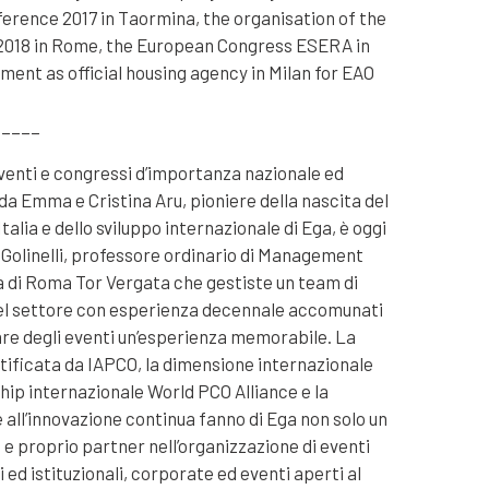
nference 2017 in Taormina, the organisation of the
018 in Rome, the European Congress ESERA in
ent as official housing agency in Milan for EAO
_____
venti e congressi d’importanza nazionale ed
da Emma e Cristina Aru, pioniere della nascita del
talia e dello sviluppo internazionale di Ega, è oggi
 Golinelli, professore ordinario di Management
tà di Roma Tor Vergata che gestiste un team di
 del settore con esperienza decennale accomunati
are degli eventi un’esperienza memorabile. La
ificata da IAPCO, la dimensione internazionale
ship internazionale World PCO Alliance e la
 all’innovazione continua fanno di Ega non solo un
 e proprio partner nell’organizzazione di eventi
 ed istituzionali, corporate ed eventi aperti al