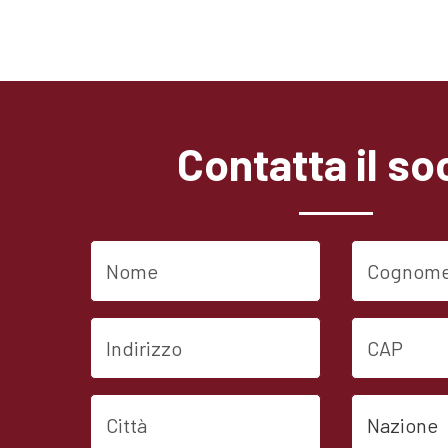
Contatta il so
Nome
Cognome
Indirizzo
CAP
Città
Nazione