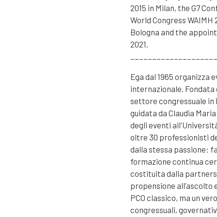
2015 in Milan, the G7 Co
World Congress WAIMH 2
Bologna and the appointm
2021.
___________________
Ega dal 1965 organizza e
internazionale. Fondata 
settore congressuale in I
guidata da Claudia Maria
degli eventi all'Universi
oltre 30 professionisti
dalla stessa passione: f
formazione continua cert
costituita dalla partner
propensione all’ascolto e
PCO classico, ma un vero
congressuali, governativi