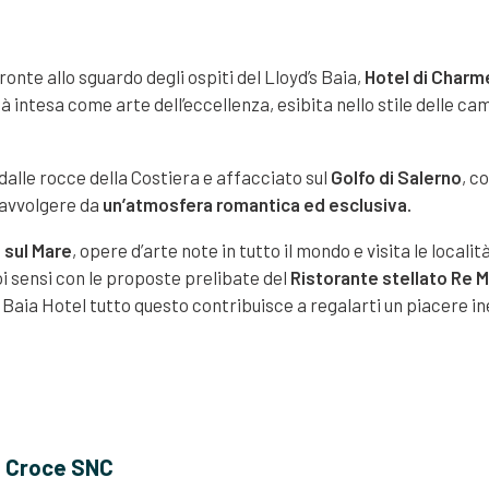
 fronte allo sguardo degli ospiti del Lloyd’s Baia,
Hotel di Charm
à intesa come arte dell’eccellenza, esibita nello stile delle ca
 dalle rocce della Costiera e affacciato sul
Golfo di Salerno
, c
i avvolgere da
un’atmosfera romantica ed esclusiva.
i sul Mare
, opere d’arte note in tutto il mondo e visita le local
oi sensi con le proposte prelibate del
Ristorante stellato Re M
Baia Hotel tutto questo contribuisce a regalarti un piacere ine
o Croce SNC