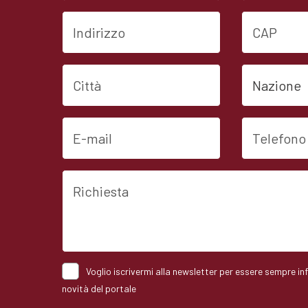
Indirizzo
CAP
Città
Nazione
E-mail
Telefono
Richiesta
Voglio iscrivermi alla newsletter per essere sempre in
novità del portale