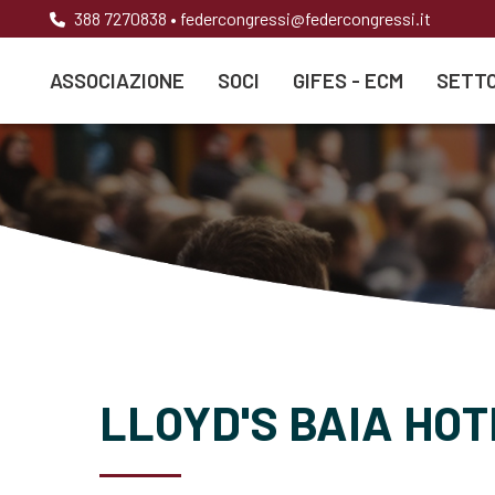
388 7270838
•
federcongressi@federcongressi.it
ASSOCIAZIONE
SOCI
GIFES - ECM
SETTO
LLOYD'S BAIA HOT