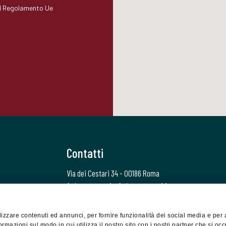
del Regolamento Ue
.
Contatti
Via dei Cestari 34 - 00186 Roma
federcongressi@federcongressi.it
federcongressi@pec.it
388 7270838
izzare contenuti ed annunci, per fornire funzionalità dei social media e per 
ormazioni sul modo in cui utilizza il nostro sito con i nostri partner che si oc