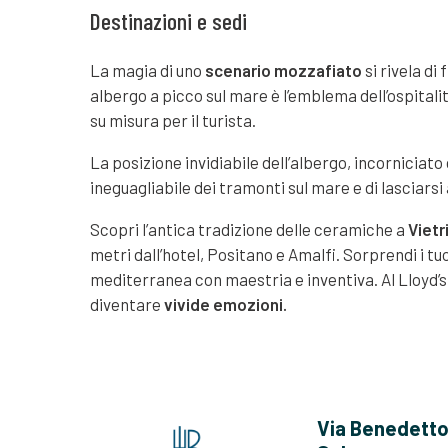
Destinazioni e sedi
La magia di uno
scenario mozzafiato
si rivela di
albergo a picco sul mare è l’emblema dell’ospitalit
su misura per il turista.
La posizione invidiabile dell’albergo, incorniciato
ineguagliabile dei tramonti sul mare e di lasciars
Scopri l’antica tradizione delle ceramiche a
Vietr
metri dall’hotel, Positano e Amalfi. Sorprendi i tu
mediterranea con maestria e inventiva. Al Lloyd’s 
diventare
vivide emozioni.
Via Benedett