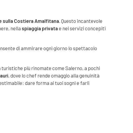
e sulla Costiera Amalfitana
. Questo incantevole
mere, nella
spiaggia privata
e nei servizi concepiti
onsente di ammirare ogni giorno lo spettacolo
ità turistiche più rinomate come Salerno, a pochi
aurì
, dove lo chef rende omaggio alla genuinità
stimabile: dare forma ai tuoi sogni e farli