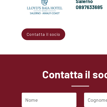
Salerno
0897633685
Contatta il socio
Contatta il so
Nome
Cognome