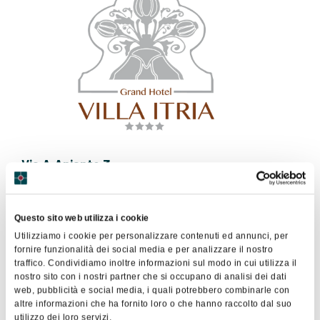
Via A.Aniante 3
Viagrande
0952266111
Sito Web
Questo sito web utilizza i cookie
Utilizziamo i cookie per personalizzare contenuti ed annunci, per
fornire funzionalità dei social media e per analizzare il nostro
traffico. Condividiamo inoltre informazioni sul modo in cui utilizza il
nostro sito con i nostri partner che si occupano di analisi dei dati
Contatta il socio
web, pubblicità e social media, i quali potrebbero combinarle con
altre informazioni che ha fornito loro o che hanno raccolto dal suo
utilizzo dei loro servizi.