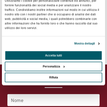
Utilizziamo i cookie per personalizzare contenuti ed annunci, per
fornire funzionalità dei social media e per analizzare il nostro
traffico. Condividiamo inoltre informazioni sul modo in cui utilizza il
nostro sito con i nostri partner che si occupano di analisi dei dati
Hotel Continental Terme
web, pubblicità e social media, i quali potrebbero combinarle con
Via Michele Mazzella 70 , Ischia , Napoli
altre informazioni che ha fornito loro o che hanno raccolto dal suo
0813336111
utilizzo dei loro servizi.
info@hotelcontinentalischia.it
Mostra dettagli
Contatta il socio
Accetta tutti
Personalizza
Contatta il socio
Rifiuta
Nome