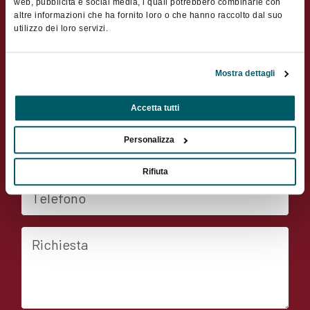
CAP
web, pubblicità e social media, i quali potrebbero combinarle con
altre informazioni che ha fornito loro o che hanno raccolto dal suo
utilizzo dei loro servizi.
Città
Mostra dettagli
Nazione
Accetta tutti
E-mail
Personalizza
Rifiuta
Telefono
Richiesta