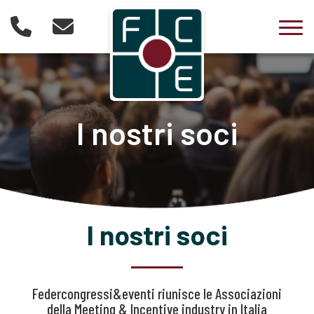
Togg
I nostri soci
I nostri soci
Federcongressi&eventi riunisce le Associazioni
della Meeting & Incentive industry in Italia