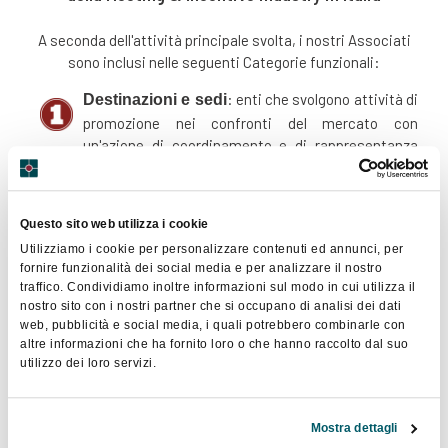
A seconda dell'attività principale svolta, i nostri Associati
sono inclusi nelle seguenti Categorie funzionali:
: enti che svolgono attività di
Destinazioni e sedi
promozione nei confronti del mercato con
un'azione di coordinamento e di rappresentanza
dell'offerta congressuale del territorio in cui operano;
strutture che gestiscono spazi appositamente predisposti
per lo svolgimento di incontri, riunioni ed eventi;
Questo sito web utilizza i cookie
Utilizziamo i cookie per personalizzare contenuti ed annunci, per
Organizzazione congressi, eventi e Provider
fornire funzionalità dei social media e per analizzare il nostro
: organizzatori di congressi, convegni, seminari ed
ECM
traffico. Condividiamo inoltre informazioni sul modo in cui utilizza il
eventi aggregativi;
nostro sito con i nostri partner che si occupano di analisi dei dati
web, pubblicità e social media, i quali potrebbero combinarle con
: servizi di fornitura di
Servizi e consulenze
altre informazioni che ha fornito loro o che hanno raccolto dal suo
utilizzo dei loro servizi.
allestimenti, arredi, personale di assistenza,
catering, banqueting, servizi tecnici multimediali,
spettacoli, traduzioni ed interpretariato; aziende
Mostra dettagli
appartenenti al settore del trasporto pubblico e privato.