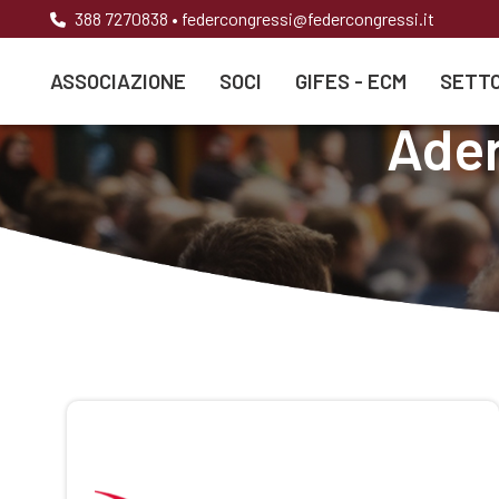
388 7270838
•
federcongressi@federcongressi.it
ASSOCIAZIONE
SOCI
GIFES - ECM
SETTO
Ader