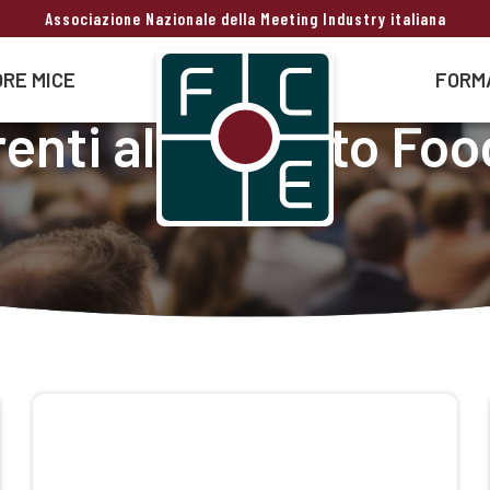
Associazione Nazionale della Meeting Industry italiana
RE MICE
FORM
enti al progetto Foo
Good