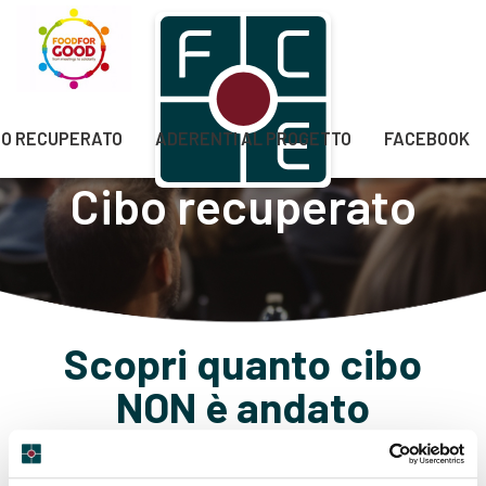
BO RECUPERATO
ADERENTI AL PROGETTO
FACEBOOK
Cibo recuperato
Scopri quanto cibo
NON è andato
sprecato